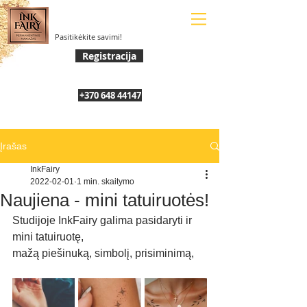
Pasitikėkite savimi!
Registracija
+370 648 44147
Įrašas
InkFairy
2022-02-01
1 min. skaitymo
Naujiena - mini tatuiruotės!
Studijoje InkFairy galima pasidaryti ir 
mini tatuiruotę,
mažą piešinuką, simbolį, prisiminimą,