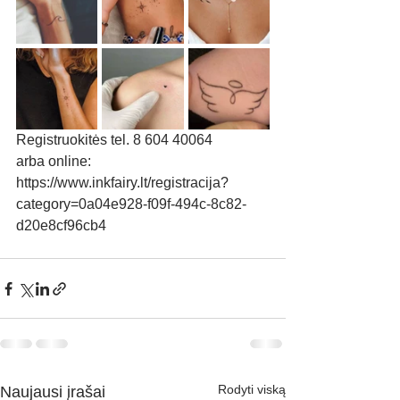
Registruokitės tel. 8 604 40064
arba online: 
https://www.inkfairy.lt/registracija?
category=0a04e928-f09f-494c-8c82-
d20e8cf96cb4
Rodyti viską
Naujausi įrašai