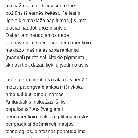
makiažo samprata ir visuomenės 
požiūris iš esmės keitėsi. Keitėsi ir 
ilgalaikio makiažo paplitimas, jis imta 
plačiai naudoti grožio srityje.
Dabar tam naudojamos nebe 
tatuiravimo, o specialios permanentinio 
makiažo mašinėlės arba rankiniai 
(manual) prietaisai, kitokie pigmentai, 
skiriasi tiek dažai, tiek jų įvedimo gylis.
Todėl permanentinis makiažas per 2-5 
metus palengva blanksa ir išnyksta, 
arba turi būti atnaujinamas.
Ar ilgalaikis makiažas išliks 
populiarus? Atsižvelgiant į 
permanentinio makiažo plitimo mastus 
per praėjusį dešimtmetį, naujas 
tchnologijas, platesnes panaudojimo 