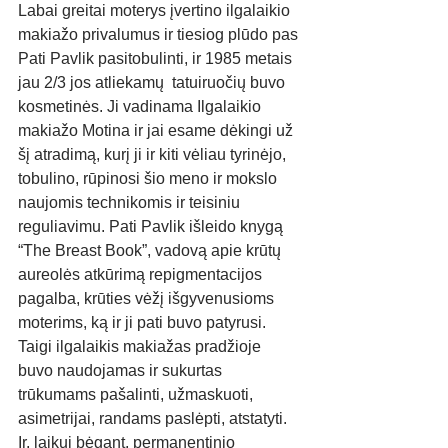
Labai greitai moterys įvertino ilgalaikio 
makiažo privalumus ir tiesiog plūdo pas 
Pati Pavlik pasitobulinti, ir 1985 metais 
jau 2/3 jos atliekamų  tatuiruočių buvo 
kosmetinės. Ji vadinama Ilgalaikio 
makiažo Motina ir jai esame dėkingi už 
šį atradimą, kurį ji ir kiti vėliau tyrinėjo, 
tobulino, rūpinosi šio meno ir mokslo 
naujomis technikomis ir teisiniu 
reguliavimu. Pati Pavlik išleido knygą 
“The Breast Book”, vadovą apie krūtų 
aureolės atkūrimą repigmentacijos 
pagalba, krūties vėžį išgyvenusioms 
moterims, ką ir ji pati buvo patyrusi.
Taigi ilgalaikis makiažas pradžioje 
buvo naudojamas ir sukurtas 
trūkumams pašalinti, užmaskuoti, 
asimetrijai, randams paslėpti, atstatyti. 
Ir, laikui bėgant, permanentinio 