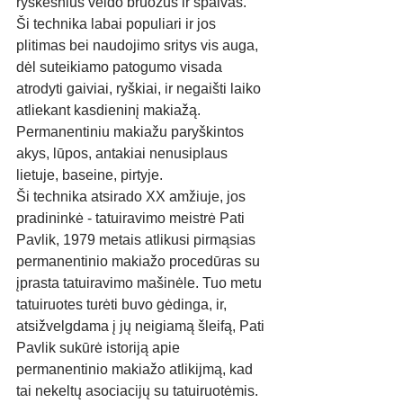
ryškesnius veido bruožus ir spalvas. 
Ši technika labai populiari ir jos 
plitimas bei naudojimo sritys vis auga, 
dėl suteikiamo patogumo visada 
atrodyti gaiviai, ryškiai, ir negaišti laiko 
atliekant kasdieninį makiažą. 
Permanentiniu makiažu paryškintos 
akys, lūpos, antakiai nenusiplaus 
lietuje, baseine, pirtyje.
Ši technika atsirado XX amžiuje, jos 
pradininkė - tatuiravimo meistrė Pati 
Pavlik, 1979 metais atlikusi pirmąsias 
permanentinio makiažo procedūras su 
įprasta tatuiravimo mašinėle. Tuo metu 
tatuiruotes turėti buvo gėdinga, ir, 
atsižvelgdama į jų neigiamą šleifą, Pati 
Pavlik sukūrė istoriją apie 
permanentinio makiažo atlikijmą, kad 
tai nekeltų asociacijų su tatuiruotėmis. 