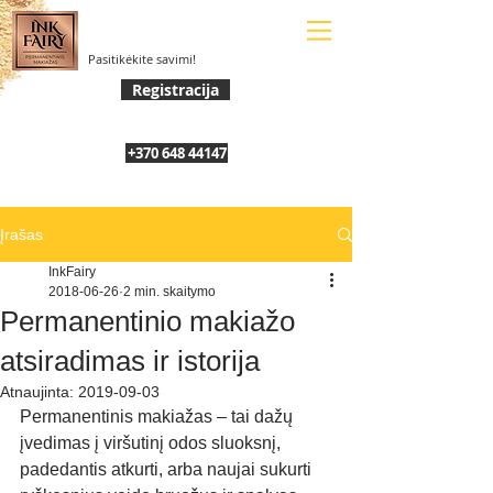
Pasitikėkite savimi!
Registracija
+370 648 44147
Įrašas
InkFairy
2018-06-26
2 min. skaitymo
Permanentinio makiažo
atsiradimas ir istorija
Atnaujinta:
2019-09-03
Permanentinis makiažas – tai dažų 
įvedimas į viršutinį odos sluoksnį, 
padedantis atkurti, arba naujai sukurti 