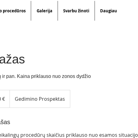
o procedūros
Galerija
Svarbu žinoti
Daugiau
iažas
jų ir pan. Kaina priklauso nuo zonos dydžio
 €
Gedimino Prospektas
ašas
eikalingų procedūrų skaičius priklauso nuo esamos situacijo