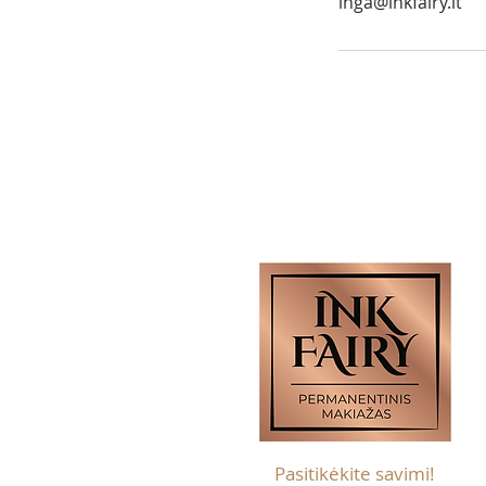
inga@inkfairy.lt
Pasitikėkite savimi!