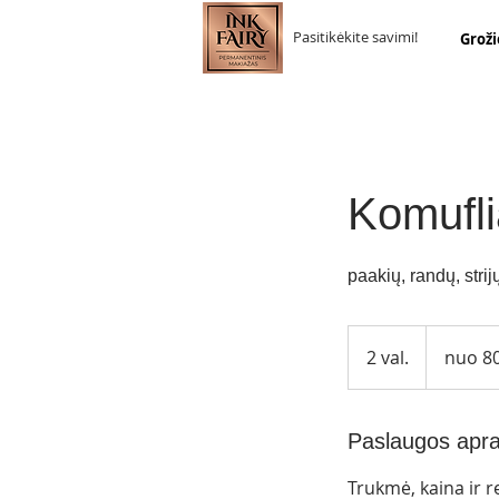
Pasitikėkite savimi!
Groži
Komufl
paakių, randų, stri
nuo
80
2 val.
2
nuo 80
€
v
a
l
Paslaugos apr
.
Trukmė, kaina ir r