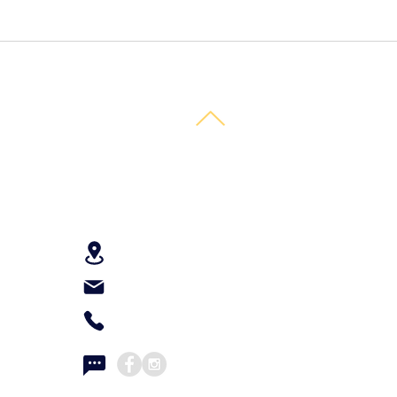
KONTAKTAI
S
Gedimino pr. 47A, Vilnius
P
inga@inkfairy.lt
P
Tel:
+370 648 44147
D