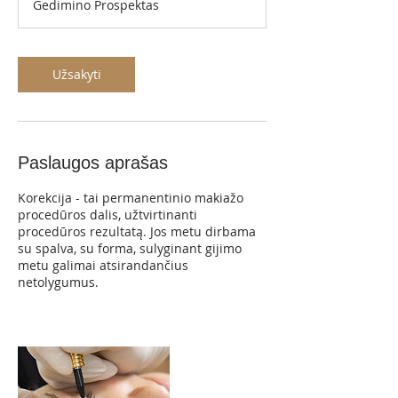
Gedimino Prospektas
l
3
0
m
Užsakyti
i
n
.
Paslaugos aprašas
Korekcija - tai permanentinio makiažo
procedūros dalis, užtvirtinanti
procedūros rezultatą. Jos metu dirbama
su spalva, su forma, sulyginant gijimo
metu galimai atsirandančius
netolygumus.