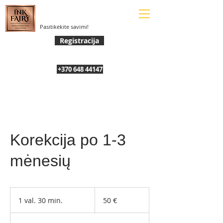
Pasitikėkite savimi!
Registracija
+370 648 44147
Korekcija po 1-3
mėnesių
50
eurų
1 val. 30 min.
1
50 €
v
a