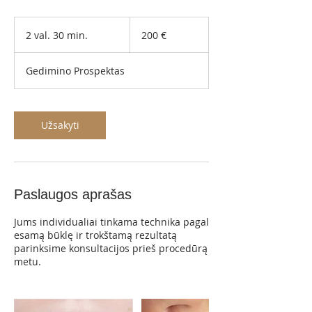
200
eurų
2 val. 30 min.
2
200 €
v
a
Gedimino Prospektas
l
.
3
0
Užsakyti
m
i
n
.
Paslaugos aprašas
Jums individualiai tinkama technika pagal
esamą būklę ir trokštamą rezultatą
parinksime konsultacijos prieš procedūrą