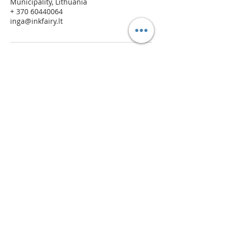
Municipality, Lithuania
+ 370 60440064
inga@inkfairy.lt
Pasitikėkite savimi!
KONTAKTAI
Gedimino pr. 47A, Vilnius
inga@inkfairy.lt
Tel:
+370 648 44147