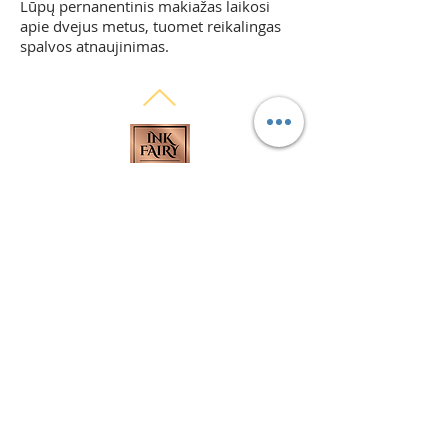
Lūpų pernanentinis makiažas laikosi
apie dvejus metus, tuomet reikalingas
spalvos atnaujinimas.
Pasitikėkite savimi!
KONTAKTAI
Gedimino pr. 47A, Vilnius
inga@inkfairy.lt
Tel:
+370 648 44147
NUORODOS
Slapukų politika
Privatumo politika