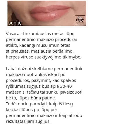
Vasara - tinkamiausias metas lūpų
permanentinio makiažo procedūrai
atlikti, kadangi mūsų imunitetas
stipriausias, mažiausia peršalimo,
herpes viruso suaktyvėjimo tikimybė.
Labai dažnai skelbiame permanentinio
makiažo nuotraukas iškart po
procedūros, pažymint, kad spalvos
ryškumas sugijus bus apie 30-40
mažesnis, tačiau tai sunku įsivaizduoti,
be to, lūpos būna patinę.
Todėl noriu parodyti, kaip iš tiesų
keičiasi lūpos po lūpų per
permanentinio makiažo ir kaip atrodo
rezultatas jam sugijus.