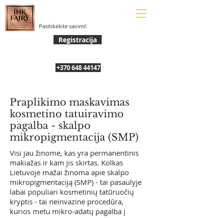
Pasitikėkite savimi!
Registracija
+370 648 44147
Praplikimo maskavimas
kosmetino tatuiravimo
pagalba - skalpo
mikropigmentacija (SMP)
Visi jau žinome, kas yra permanentinis
makiažas ir kam jis skirtas. Kolkas
Lietuvoje mažai žinoma apie skalpo
mikropigmentaciją (SMP) - tai pasaulyje
labai populiari kosmetinių tatūruočių
kryptis - tai neinvazinė procedūra,
kurios metu mikro-adatų pagalba į