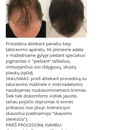
Procedūra atliekant panašiu kaip
tatūravimo aparatu, tik plonesne adata
ir mažedniame gylyje įvedant specialius
pigmentas ir "piešiant" taškelius,
imituojančius vos išdygusių, skustų
plaukų įspūdį.
SKAUSMAS: prieš atliekant procedūrą su
taturavimo mašinėle ir mikroadatomis
naudojamas nuskausminamasis kremas.
Šiek tiek diskomforto vistiek jausite,
tačiau pojūčio stiprumas iš esmės
priklauso nuo Jūsųn tolerancijos
skausmui (vadinamojo "skausmo
slenksčio").
PRIEŠ PROCEDŪRĄ SVARBU: