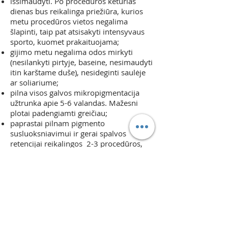
išsimaudyti. Po procedūros keturias
dienas bus reikalinga priežiūra, kurios
metu procedūros vietos negalima
šlapinti, taip pat atsisakyti intensyvaus
sporto, kuomet prakaituojama;
gijimo metu negalima odos mirkyti
(nesilankyti pirtyje, baseine, nesimaudyti
itin karštame duše), nesideginti saulėje
ar soliariume;
pilna visos galvos mikropigmentacija
užtrunka apie 5-6 valandas. Mažesni
plotai padengiamti greičiau;
paprastai pilnam pigmento
susluoksniavimui ir gerai spalvos
retencijai reikalingos 2-3 procedūros,
atliekamos dviejų savaičių intervalais;
rezultatas išlieka odoje apie 4-6 metus,
kai pradeda blukti, šviesėti, reikalinga
atlikti atnaujinimo procedūrą.
Registruotis procedūrai galite štai čia:
https://www.inkfairy.lt/registracija
Remtasi:
http://keywordprofile.com/